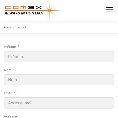
Aller
au
Menu
contenu
Accueil
»
Contact
ACCUEIL
A PROPOS
NOS ACTIVITES
Prénom
NOS SERVICES
MÉTIERS
PRODUITS
Nom
CONTACT
Email
Adresse